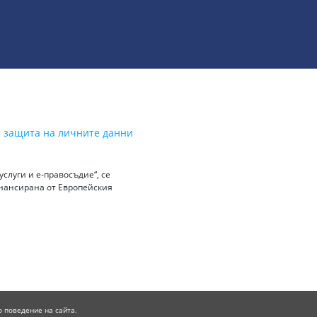
а защита на личните данни
слуги и е-правосъдие“, се
инансирана от Европейския
о поведение на сайта.