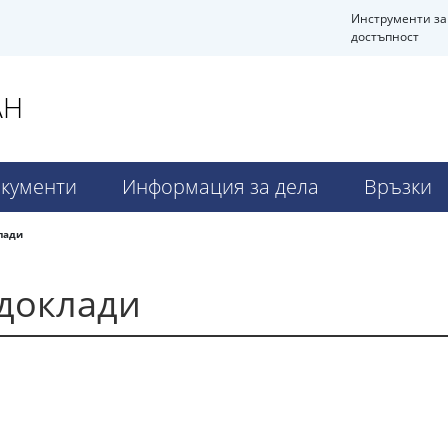
Инструменти за
достъпност
АН
кументи
Информация за дела
Връзки
лади
доклади