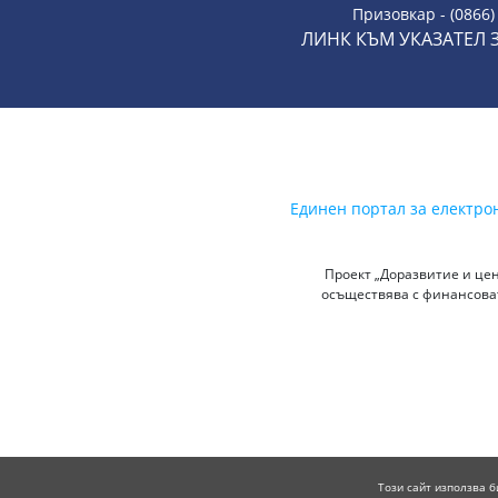
Призовкар - (0866)
ЛИНК КЪМ УКАЗАТЕЛ 
Единен портал за електро
Проект „Доразвитие и цен
осъществява с финансоват
Този сайт използва б