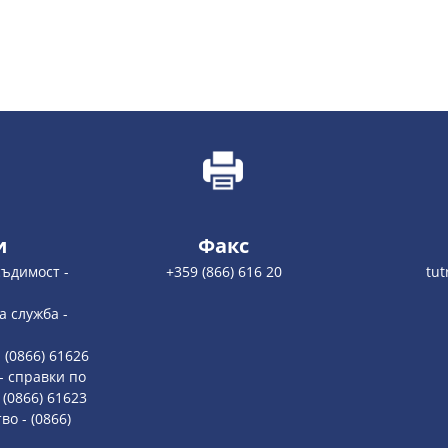
и
Факс
съдимост -
+359 (866) 616 20
tu
 служба -
 (0866) 61626
- справки по
(0866) 61623
о - (0866)