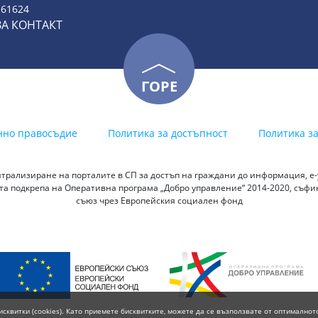
 61624
ЗА КОНТАКТ
ГОРЕ
нно правосъдие
Политика за достъпност
Политика з
трализиране на порталите в СП за достъп на граждани до информация, е-у
а подкрепа на Оперативна програма „Добро управление“ 2014-2020, съф
съюз чрез Европейския социален фонд
исквитки (cookies). Като приемете бисквитките, можете да се възползвате от оптималнот