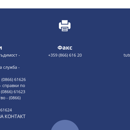
и
Факс
съдимост -
+359 (866) 616 20
tu
 служба -
 (0866) 61626
- справки по
(0866) 61623
о - (0866)
 61624
ЗА КОНТАКТ