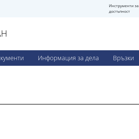
Инструменти за
достъпност
АН
кументи
Информация за дела
Връзки