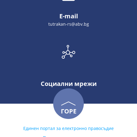
E-mail
tutrakan-rs@abv.bg
Социални мрежи
ГОРЕ
Единен портал за електронно правосъдие